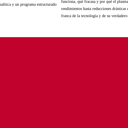
funciona, qué fracasa y por qué el plas
alítica y un programa estructurado
rendimientos hasta reducciones drásticas 
franca de la tecnología y de su verdadero
furnaces.com
49 16 00
n
-
Youtube