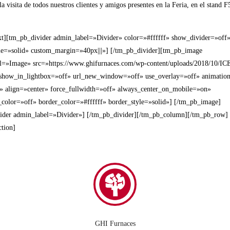
a visita de todos nuestros clientes y amigos presentes en la Feria, en el stand F
xt][tm_pb_divider admin_label=»Divider» color=»#ffffff» show_divider=»off
yle=»solid» custom_margin=»40px|||»] [/tm_pb_divider][tm_pb_image
l=»Image» src=»https://www.ghifurnaces.com/wp-content/uploads/2018/10/I
how_in_lightbox=»off» url_new_window=»off» use_overlay=»off» animation
f» align=»center» force_fullwidth=»off» always_center_on_mobile=»on»
_color=»off» border_color=»#ffffff» border_style=»solid»] [/tm_pb_image]
ider admin_label=»Divider»] [/tm_pb_divider][/tm_pb_column][/tm_pb_row]
tion]
GHI Furnaces