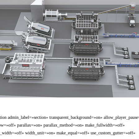
tion admin_label=»section» transparent_background=»on» allow_player_pause
ow=»off» parallax=»on» parallax_method=»on» make_fullwidth=»off»
_width=»off» width_unit=»on» make_equal=»off» use_custom_gutter=»off»