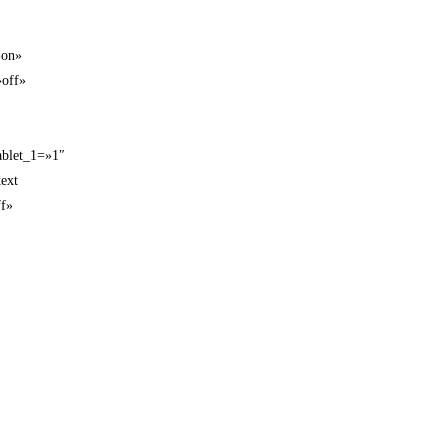
»on»
»off»
ablet_1=»1″
ext
ff»