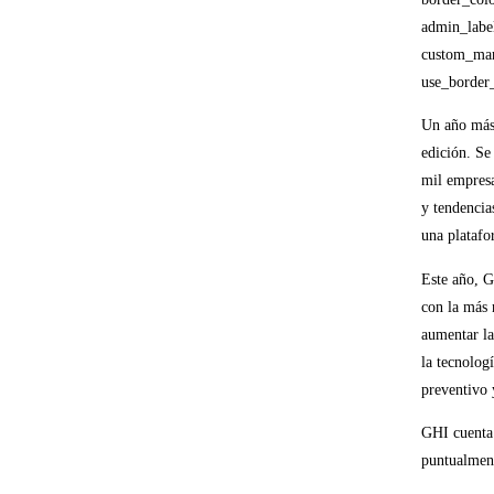
admin_labe
custom_mar
use_border_
Un año más
edición. Se
mil empresa
y tendencia
una platafo
Este año, 
con la más 
aumentar la
la tecnolog
preventivo 
GHI cuenta 
puntualment