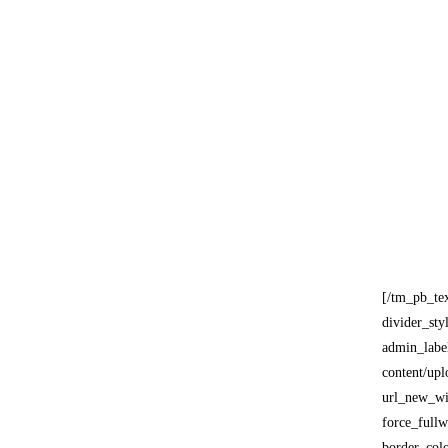
[/tm_pb_te
divider_st
admin_labe
content/u
url_new_wi
force_full
border_col