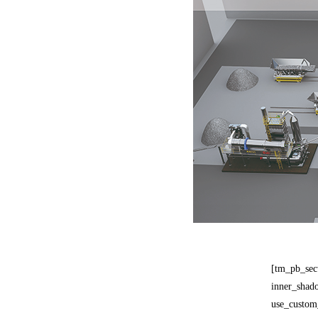
[tm_pb_sec
inner_shad
use_custom