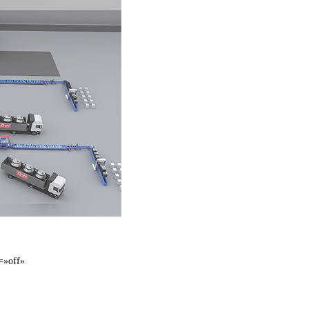
=»off»