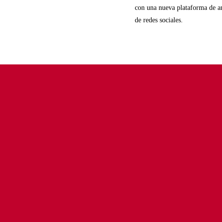
con una nueva plataforma de an
de redes sociales.
Localizanos
Oficina Central y Fábrica
ghi@ghi
Barrio de Aperribai, 4
+34 944 
48960 Galdakao
LinkedI
Spain
Ver mapa