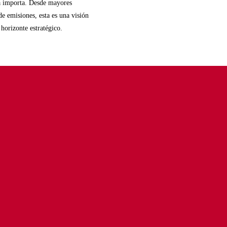
ma importa. Desde mayores
de emisiones, esta es una visión
 horizonte estratégico.
recycle
decarbonize
digitalize