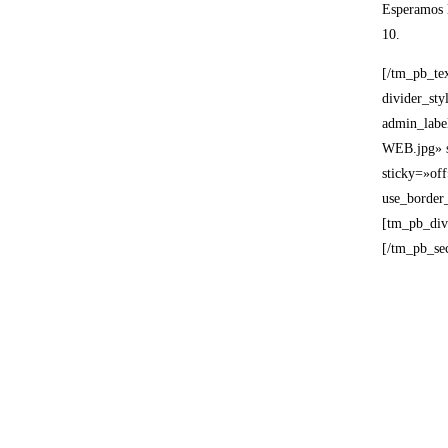
Esperamos l
10.
[/tm_pb_te
divider_st
admin_labe
WEB.jpg» s
sticky=»of
use_border
[tm_pb_div
[/tm_pb_sec