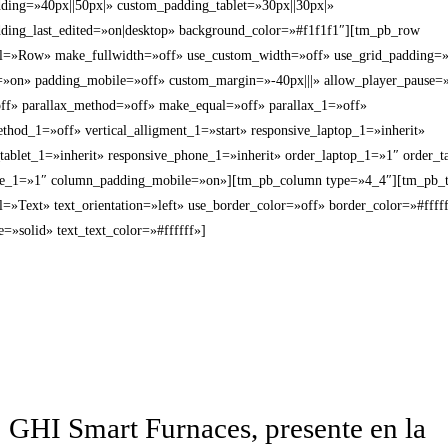
ding=»40px||50px|» custom_padding_tablet=»30px||30px|»
ding_last_edited=»on|desktop» background_color=»#f1f1f1″][tm_pb_row
l=»Row» make_fullwidth=»off» use_custom_width=»off» use_grid_padding=
=»on» padding_mobile=»off» custom_margin=»-40px|||» allow_player_pause=
off» parallax_method=»off» make_equal=»off» parallax_1=»off»
thod_1=»off» vertical_alligment_1=»start» responsive_laptop_1=»inherit»
_tablet_1=»inherit» responsive_phone_1=»inherit» order_laptop_1=»1″ order_t
e_1=»1″ column_padding_mobile=»on»][tm_pb_column type=»4_4″][tm_pb_t
=»Text» text_orientation=»left» use_border_color=»off» border_color=»#ffff
e=»solid» text_text_color=»#ffffff»]
GHI Smart Furnaces, presente en la