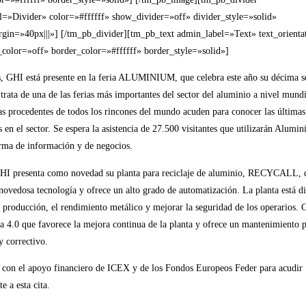
l=»Divider» color=»#ffffff» show_divider=»off» divider_style=»solid»
gin=»40px|||»] [/tm_pb_divider][tm_pb_text admin_label=»Text» text_orienta
color=»off» border_color=»#ffffff» border_style=»solid»]
, GHI está presente en la feria ALUMINIUM, que celebra este año su décima 
 trata de una de las ferias más importantes del sector del aluminio a nivel mund
s procedentes de todos los rincones del mundo acuden para conocer las última
s en el sector. Se espera la asistencia de 27.500 visitantes que utilizarán Alum
rma de información y de negocios.
GHI presenta como novedad su planta para reciclaje de aluminio, RECYCALL, 
novedosa tecnología y ofrece un alto grado de automatización. La planta está d
 producción, el rendimiento metálico y mejorar la seguridad de los operarios. 
ía 4.0 que favorece la mejora continua de la planta y ofrece un mantenimiento p
y correctivo.
con el apoyo financiero de ICEX y de los Fondos Europeos Feder para acudir
e a esta cita.