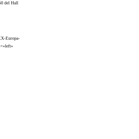
50 del Hall
»
CEX-Europa-
=»left»