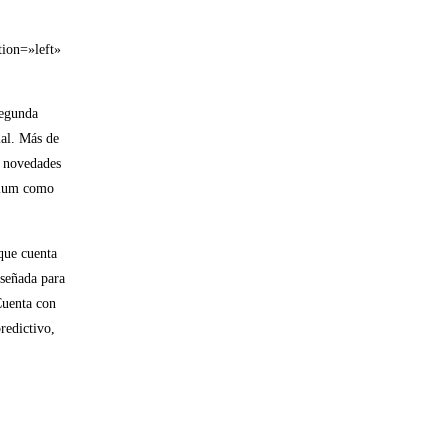
tion=»left»
segunda
ial. Más de
s novedades
inium como
que cuenta
iseñada para
Cuenta con
redictivo,