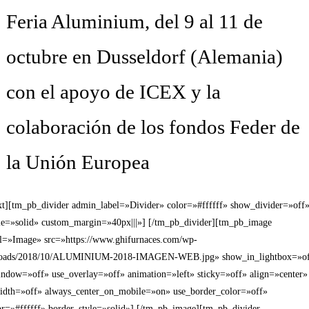
Feria Aluminium, del 9 al 11 de
octubre en Dusseldorf (Alemania)
con el apoyo de ICEX y la
colaboración de los fondos Feder de
la Unión Europea
xt][tm_pb_divider admin_label=»Divider» color=»#ffffff» show_divider=»off
yle=»solid» custom_margin=»40px|||»] [/tm_pb_divider][tm_pb_image
l=»Image» src=»https://www.ghifurnaces.com/wp-
ploads/2018/10/ALUMINIUM-2018-IMAGEN-WEB.jpg» show_in_lightbox=»o
ndow=»off» use_overlay=»off» animation=»left» sticky=»off» align=»center»
width=»off» always_center_on_mobile=»on» use_border_color=»off»
or=»#ffffff» border_style=»solid»] [/tm_pb_image][tm_pb_divider