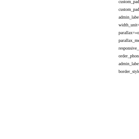
custom_pad
custom_pad
admin_labe
width_unit
parallax=»
parallax_me
responsive
order_phon
admin_label
border_styl