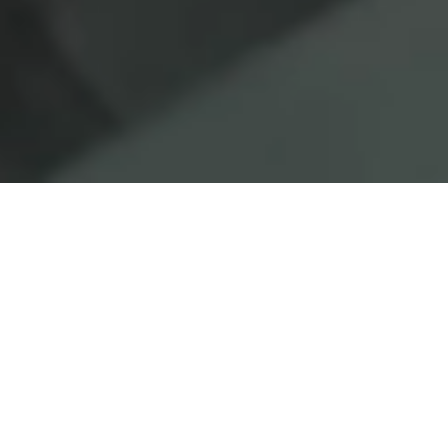
Localizanos
Oficina Central y Fábrica
Barrio de Aperribai, 4
48960 Galdakao
Spain